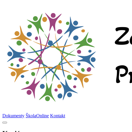
Dokumenty
ŠkolaOnline
Kontakt