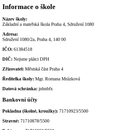
Informace o škole
Název školy:
Základní a mateřská škola Praha 4, Sdružení 1080
Adresa:
Sdružení 1080/2a, Praha 4, 140 00
IČO:
61384518
DIČ:
Nejsme plátci DPH
Zřizovatel:
Městská část Praha 4
Ředitelka školy:
Mgr. Romana Mrázková
Datová schránka:
jnhnbfx
Bankovní účty
Pokladna (školné, kroužky):
71710923/5500
Stravné:
71710878/5500