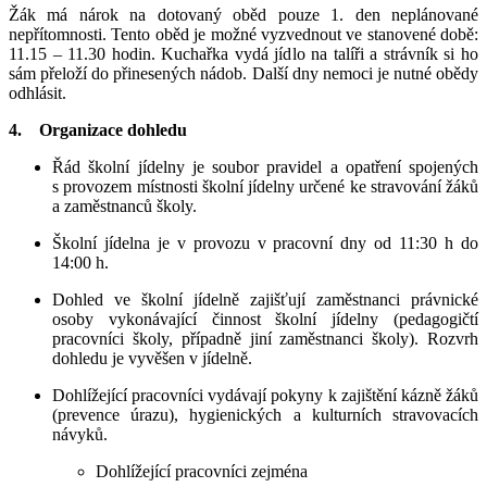
Žák má nárok na dotovaný oběd pouze 1. den neplánované
nepřítomnosti. Tento oběd je možné vyzvednout ve stanovené době:
11.15 – 11.30 hodin. Kuchařka vydá jídlo na talíři a strávník si ho
sám přeloží do přinesených nádob. Další dny nemoci je nutné obědy
odhlásit.
4. Organizace dohledu
Řád školní jídelny je soubor pravidel a opatření spojených
s provozem místnosti školní jídelny určené ke stravování žáků
a zaměstnanců školy.
Školní jídelna je v provozu v pracovní dny od 11:30 h do
14:00 h.
Dohled ve školní jídelně zajišťují zaměstnanci právnické
osoby vykonávající činnost školní jídelny (pedagogičtí
pracovníci školy, případně jiní zaměstnanci školy). Rozvrh
dohledu je vyvěšen v jídelně.
Dohlížející pracovníci vydávají pokyny k zajištění kázně žáků
(prevence úrazu), hygienických a kulturních stravovacích
návyků.
Dohlížející pracovníci zejména