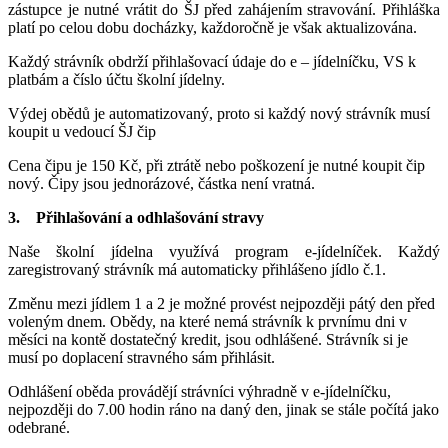
zástupce je nutné vrátit do ŠJ před zahájením stravování. Přihláška
platí po celou dobu docházky, každoročně je však aktualizována.
Každý strávník obdrží přihlašovací údaje do e – jídelníčku, VS k
platbám a číslo účtu školní jídelny.
Výdej obědů je automatizovaný, proto si každý nový strávník musí
koupit u vedoucí ŠJ čip
Cena čipu je 150 Kč, při ztrátě nebo poškození je nutné koupit čip
nový. Čipy jsou jednorázové, částka není vratná.
3. Přihlašování a odhlašování stravy
Naše školní jídelna využívá program e-jídelníček. Každý
zaregistrovaný strávník má automaticky přihlášeno jídlo č.1.
Změnu mezi jídlem 1 a 2 je možné provést nejpozději pátý den před
voleným dnem. Obědy, na které nemá strávník k prvnímu dni v
měsíci na kontě dostatečný kredit, jsou odhlášené. Strávník si je
musí po doplacení stravného sám přihlásit.
Odhlášení oběda provádějí strávníci výhradně v e-jídelníčku,
nejpozději do 7.00 hodin ráno na daný den, jinak se stále počítá jako
odebrané.