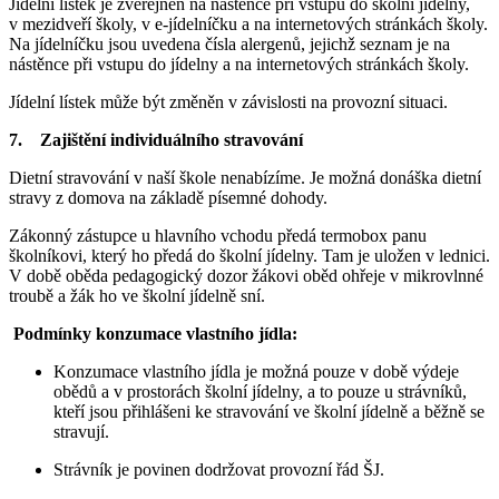
Jídelní lístek je zveřejněn na nástěnce při vstupu do školní jídelny,
v mezidveří školy, v e-jídelníčku a na internetových stránkách školy.
Na jídelníčku jsou uvedena čísla alergenů, jejichž seznam je na
nástěnce
při vstupu do jídelny a na internetových stránkách školy.
Jídelní lístek může být změněn v závislosti na provozní situaci.
7. Zajištění individuálního stravování
Dietní stravování v naší škole nenabízíme. Je možná donáška dietní
stravy z domova na základě písemné dohody.
Zákonný zástupce u hlavního vchodu předá termobox panu
školníkovi, který ho předá do školní jídelny. Tam je uložen v lednici.
V době oběda pedagogický dozor žákovi oběd ohřeje v mikrovlnné
troubě a žák ho ve školní jídelně sní.
Podmínky konzumace vlastního jídla:
Konzumace vlastního jídla je možná pouze v době výdeje
obědů a v prostorách školní jídelny, a to pouze u strávníků,
kteří jsou přihlášeni ke stravování ve školní jídelně a běžně se
stravují.
Strávník je povinen dodržovat provozní řád ŠJ.