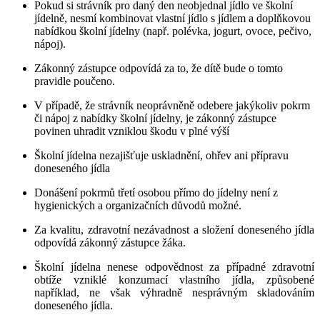
Pokud si strávník pro daný den neobjednal jídlo ve školní
jídelně, nesmí kombinovat vlastní jídlo s jídlem a doplňkovou
nabídkou školní jídelny (např. polévka, jogurt, ovoce, pečivo,
nápoj).
Zákonný zástupce odpovídá za to, že dítě bude o tomto
pravidle poučeno.
V případě, že strávník neoprávněně odebere jakýkoliv pokrm
či nápoj z nabídky školní jídelny, je zákonný zástupce
povinen uhradit vzniklou škodu v plné výší
Školní jídelna nezajišťuje uskladnění, ohřev ani přípravu
doneseného jídla
Donášení pokrmů třetí osobou přímo do jídelny není z
hygienických a organizačních důvodů možné.
Za kvalitu, zdravotní nezávadnost a složení doneseného jídla
odpovídá zákonný zástupce žáka.
Školní jídelna nenese odpovědnost za případné zdravotní
obtíže vzniklé konzumací vlastního jídla, způsobené
například, ne však výhradně nesprávným skladováním
doneseného jídla.