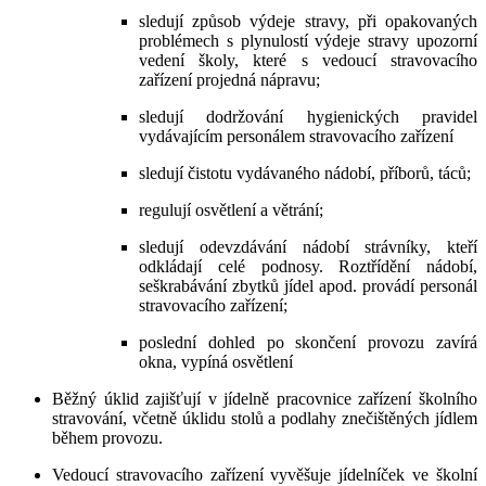
sledují způsob výdeje stravy, při opakovaných
problémech s plynulostí výdeje stravy upozorní
vedení školy, které s vedoucí stravovacího
zařízení projedná nápravu;
sledují dodržování hygienických pravidel
vydávajícím personálem stravovacího zařízení
sledují čistotu vydávaného nádobí, příborů, táců;
regulují osvětlení a větrání;
sledují odevzdávání nádobí strávníky, kteří
odkládají celé podnosy. Roztřídění nádobí,
seškrabávání zbytků jídel apod. provádí personál
stravovacího zařízení;
poslední dohled po skončení provozu zavírá
okna, vypíná osvětlení
Běžný úklid zajišťují v jídelně pracovnice zařízení školního
stravování, včetně úklidu stolů a podlahy znečištěných jídlem
během provozu.
Vedoucí stravovacího zařízení vyvěšuje jídelníček ve školní