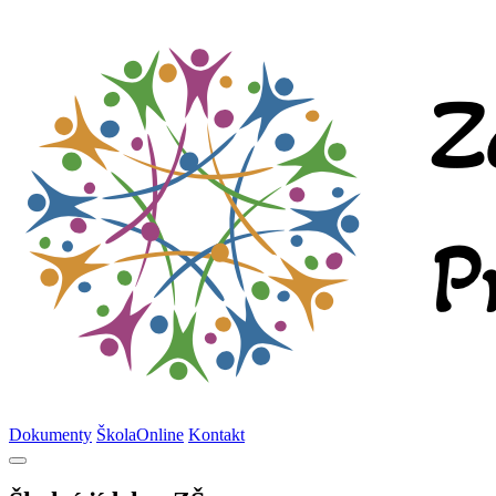
Dokumenty
ŠkolaOnline
Kontakt