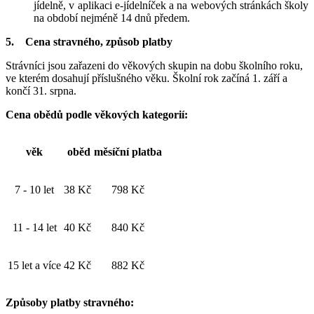
jídelně, v aplikaci e-jídelníček a na webových stránkách školy
na období nejméně 14 dnů předem.
5. Cena stravného, způsob platby
Strávníci jsou zařazeni do věkových skupin na dobu školního roku,
ve kterém dosahují příslušného věku. Školní rok začíná 1. září a
končí 31. srpna.
Cena obědů podle věkových kategorií:
věk
oběd
měsíční platba
7 - 10 let
38 Kč
798 Kč
11 - 14 let
40 Kč
840 Kč
15 let a více
42 Kč
882 Kč
Způsoby platby stravného: