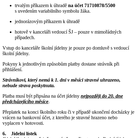
trvalým příkazem k úhradě
na účet 71710878/5500
s uvedením variabilního symbolu žáka.
jednorázovým příkazem k úhradě
hotově v kanceláři vedoucí ŠJ – pouze v mimořádných
případech.
Vstup do kanceláře školní jídelny je pouze po domluvě s vedoucí
školní jídelny.
Pokyny k jednotlivým způsobům platby dostane strávník při
přihlášení.
Strávníkovi, který nemá k 1. dni v měsíci stravné uhrazeno,
nebude strava poskytnuta.
Platba musí být připsána na účet jídelny
nejpozději do 20. dne
předcházejícího měsíce
.
Přeplatek na konci školního roku či v případě ukončení docházky je
vrácen na bankovní účet, z kterého je stravné hrazeno nebo
vyplacen v hotovosti.
6. Jídelní lístek