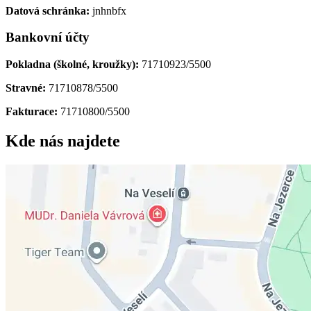
Datová schránka:
jnhnbfx
Bankovní účty
Pokladna (školné, kroužky):
71710923/5500
Stravné:
71710878/5500
Fakturace:
71710800/5500
Kde nás najdete