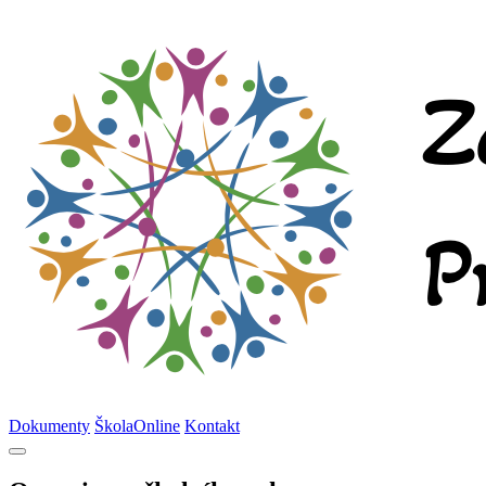
Dokumenty
ŠkolaOnline
Kontakt