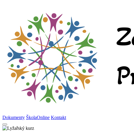
Dokumenty
ŠkolaOnline
Kontakt