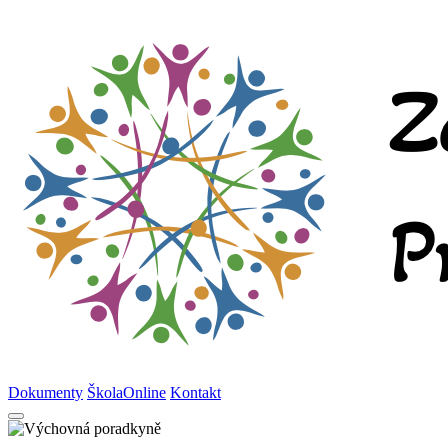
Dokumenty
ŠkolaOnline
Kontakt