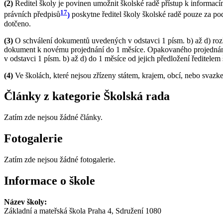
(2)
Ředitel školy je povinen umožnit školské radě přístup k informac
17
právních předpisů
)
poskytne ředitel školy školské radě pouze za p
dotčeno.
(3)
O schválení dokumentů uvedených v odstavci 1 písm. b) až d) rozho
dokument k novému projednání do 1 měsíce. Opakovaného projednání 
v odstavci 1 písm. b) až d) do 1 měsíce od jejich předložení ředitele
(4)
Ve školách, které nejsou zřízeny státem, krajem, obcí, nebo svazkem
Články z kategorie Školská rada
Zatím zde nejsou žádné články.
Fotogalerie
Zatím zde nejsou žádné fotogalerie.
Informace o škole
Název školy:
Základní a mateřská škola Praha 4, Sdružení 1080