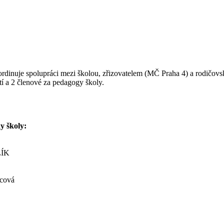
dinuje spolupráci mezi školou, zřizovatelem (MČ Praha 4) a rodičovsko
tí a 2 členové za pedagogy školy.
ky školy:
LÍK
vcová