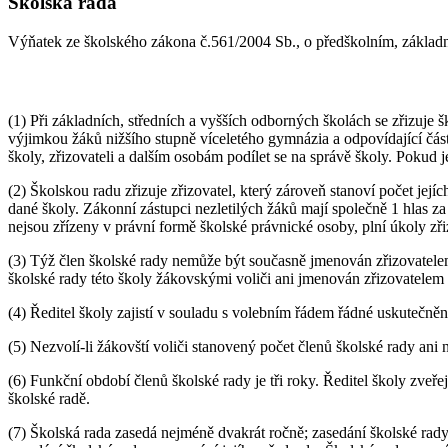
Školská rada
Výňatek ze školského zákona č.561/2004 Sb., o předškolním, základ
(1) Při základních, středních a vyšších odborných školách se zřizuje
výjimkou žáků nižšího stupně víceletého gymnázia a odpovídající čá
školy, zřizovateli a dalším osobám podílet se na správě školy. Pokud j
(2) Školskou radu zřizuje zřizovatel, který zároveň stanoví počet jejích
dané školy. Zákonní zástupci nezletilých žáků mají společně 1 hlas z
nejsou zřízeny v právní formě školské právnické osoby, plní úkoly zřiz
(3) Týž člen školské rady nemůže být současně jmenován zřizovatel
školské rady této školy žákovskými voliči ani jmenován zřizovatelem 
(4) Ředitel školy zajistí v souladu s volebním řádem řádné uskutečněn
(5) Nezvolí-li žákovští voliči stanovený počet členů školské rady ani
(6) Funkční období členů školské rady je tři roky. Ředitel školy zve
školské radě.
(7) Školská rada zasedá nejméně dvakrát ročně; zasedání školské rady 