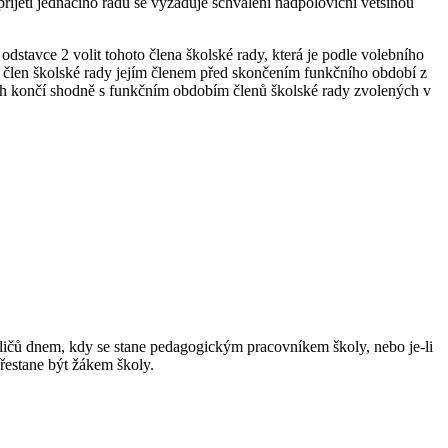
řijetí jednacího řádu se vyžaduje schválení nadpoloviční většinou
odstavce 2 volit tohoto člena školské rady, která je podle volebního
ý člen školské rady jejím členem před skončením funkčního období z
ách končí shodně s funkčním obdobím členů školské rady zvolených v
ličů dnem, kdy se stane pedagogickým pracovníkem školy, nebo je-li
řestane být žákem školy.