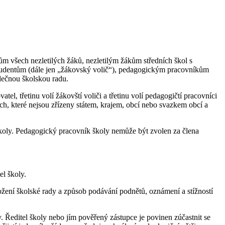
ům všech nezletilých žáků, nezletilým žákům středních škol s
studentům (dále jen „žákovský volič“), pedagogickým pracovníkům
olečnou školskou radu.
atel, třetinu volí žákovští voliči a třetinu volí pedagogičtí pracovníci
ch, které nejsou zřízeny státem, krajem, obcí nebo svazkem obcí a
koly. Pedagogický pracovník školy nemůže být zvolen za člena
el školy.
ložení školské rady a způsob podávání podnětů, oznámení a stížností
y. Ředitel školy nebo jím pověřený zástupce je povinen zúčastnit se