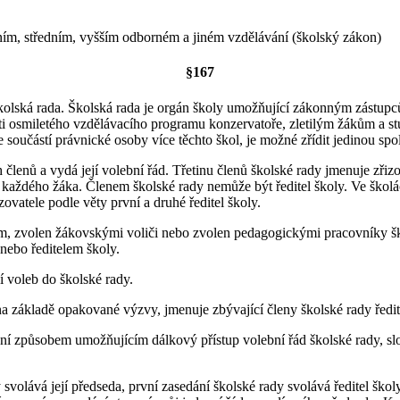
ním, středním, vyšším odborném a jiném vzdělávání (školský zákon)
§167
 školská rada. Školská rada je orgán školy umožňující zákonným zástupc
sti osmiletého vzdělávacího programu konzervatoře, zletilým žákům a 
e součástí právnické osoby více těchto škol, je možné zřídit jedinou sp
 členů a vydá její volební řád. Třetinu členů školské rady jmenuje zřizov
a každého žáka. Členem školské rady nemůže být ředitel školy. Ve školá
ovatele podle věty první a druhé ředitel školy.
em, zvolen žákovskými voliči nebo zvolen pedagogickými pracovníky š
nebo ředitelem školy.
í voleb do školské rady.
 na základě opakované výzvy, jmenuje zbývající členy školské rady ředit
řejní způsobem umožňujícím dálkový přístup volební řád školské rady, s
svolává její předseda, první zasedání školské rady svolává ředitel škol