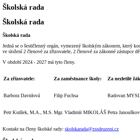
Školská rada
Školská rada
Školská rada
Jedná se o šestičlenný orgán, vymezený školským zákonem, který koor
ve složení 2 členové za zřizovatele, 2 členové za zákonné zástupce dě
V období 2024 - 2027 má tyto členy.
Za zřizovatele:
Za zaměstnance školy:
Za nezletilé žá
Barbora Davidová
Filip Fuchsa
Radovan MYS
Petr Kutílek, M.A., M.S.
Mgr. Vladimír MIKOLÁŠ
Petra Janouško
Kontakt na členy školské rady:
skolskarada@zssdruzeni.cz