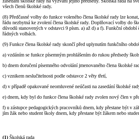
zasedání školské rady na vyzvání jejího předsedy. Školská rada na sv
všech členů školské rady.
(8) Předčasné volby do funkce voleného člena školské rady lze konat, 
řádu nezbytná ke zvolení člena školské rady. Doplňovací volby do šk
důvodů stanovených v odstavci 9 písm. a) až d) a f). Funkční obdob
řádných volbách.
(9) Funkce člena školské rady skončí před uplynutím funkčního obdo
a) vzdáním se funkce písemným prohlášením do rukou předsedy škols
b) dnem doručení písemného odvolání jmenovaného člena školské rad
c) vznikem neslučitelnosti podle odstavce 2 věty třetí,
d) v případě opakované neomluvené neúčasti na zasedání školské rady
e) dnem, kdy byl do funkce člena školské rady zvolen nový člen v př
f) u zástupce pedagogických pracovníků dnem, kdy přestane být v zá
jím žák nebo student školy dnem, kdy přestane být žákem nebo studen
(1)
Školská rada