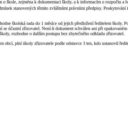
ím o škole, zejména k dokumentaci školy, a k informacím o rozpočtu a 
odmínek stanovených těmito zvláštními právními předpisy. Poskytování
dne školská rada do 1 měsíce od jejich předložení ředitelem školy. Po
se účastní zřizovatel. Není-li dokument schválen ani při opakované
m školy, rozhodne o dalším postupu bez zbytečného odkladu zřizovatel.
 obcí, plní úkoly zřizovatele podle odstavce 3 ten, kdo ustanovil ředit