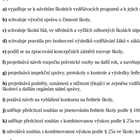
a)
vyjadřuje se k návrhům školních vzdělávacích programů a k jejich
b)
schvaluje výroční zprávu o činnosti školy,
c)
schvaluje školní řád, ve středních a vyšších odborných školách stipe
d)
schvaluje pravidla pro hodnocení výsledků vzdělávání žáků v zákla
e)
podílí se na zpracování koncepčních záměrů rozvoje školy,
f)
projednává návrh rozpočtu právnické osoby na další rok, a navrhuje
g)
projednává inspekční zprávy, protokoly o kontrole a výsledky šetře
h)
projednává podněty, oznámení a stížnosti týkající se zejména vzděl
školství a dalším orgánům státní správy,
i)
podává návrh na vyhlášení konkursu na ředitele školy,
j)
uděluje předchozí souhlas se jmenováním ředitele školy podle § 166
k)
uděluje předchozí souhlas s kombinovanou výukou podle § 25a ve 
l)
odvolává souhlas s kombinovanou výukou podle § 25a ve škole; k