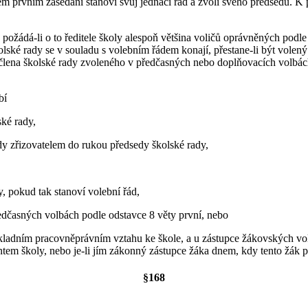
ém prvním zasedání stanoví svůj jednací řád a zvolí svého předsedu. K p
požádá-li o to ředitele školy alespoň většina voličů oprávněných podle 
olské rady se v souladu s volebním řádem konají, přestane-li být volen
í člena školské rady zvoleného v předčasných nebo doplňovacích volb
bí
ké rady,
y zřizovatelem do rukou předsedy školské rady,
, pokud tak stanoví volební řád,
edčasných volbách podle odstavce 8 věty první, nebo
kladním pracovněprávním vztahu ke škole, a u zástupce žákovských vo
tem školy, nebo je-li jím zákonný zástupce žáka dnem, kdy tento žák p
§168