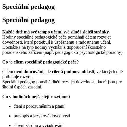
Speciální pedagog
Speciální pedagog
Každé dítě má své tempo učení, své silné i slabší stránky.
Hodiny speciálně pedagogické péče pomáhají dětem rozvíjet
dovednosti, které potřebují k úspěšnému a radostnému učení.
Docházka na tyto hodiny vychází z doporučení školského
poradenského zařízení (např. pedagogicko-psychologické poradny).
Co je cílem speciálně pedagogické péče?
Cílem
není doučování
, ale
cílená podpora oblastí
, ve kterých dítě
potřebuje rozvoj.
Speciální pedagog pomáhá dítěti rozvíjet dovednosti, které jsou pro
školní úspěch zásadní.
Co v hodinách nejčastěji rozvíjíme?
čtení s porozuměním a psaní
pravopis a jazykové dovednosti
slovní zásobu a vyjadřování