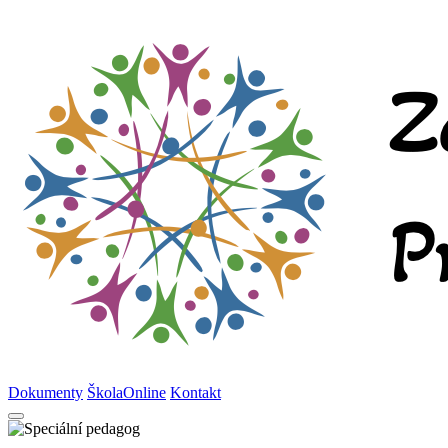
Dokumenty
ŠkolaOnline
Kontakt