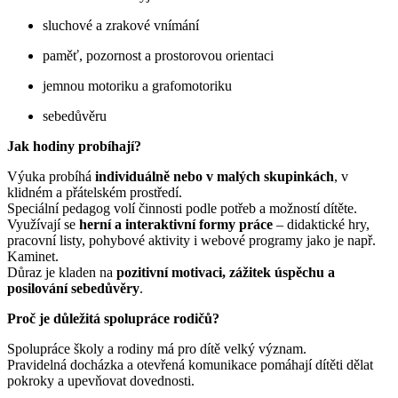
sluchové a zrakové vnímání
paměť, pozornost a prostorovou orientaci
jemnou motoriku a grafomotoriku
sebedůvěru
Jak hodiny probíhají?
Výuka probíhá
individuálně nebo v malých skupinkách
, v
klidném a přátelském prostředí.
Speciální pedagog volí činnosti podle potřeb a možností dítěte.
Využívají se
herní a interaktivní formy práce
– didaktické hry,
pracovní listy, pohybové aktivity i webové programy jako je např.
Kaminet.
Důraz je kladen na
pozitivní motivaci, zážitek úspěchu a
posilování sebedůvěry
.
Proč je důležitá spolupráce rodičů?
Spolupráce školy a rodiny má pro dítě velký význam.
Pravidelná docházka a otevřená komunikace pomáhají dítěti dělat
pokroky a upevňovat dovednosti.