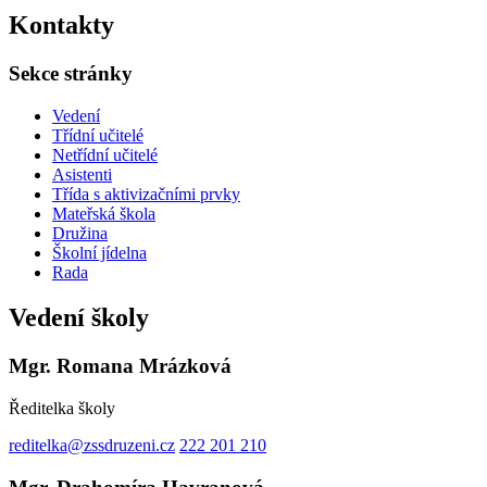
Kontakty
Sekce stránky
Vedení
Třídní učitelé
Netřídní učitelé
Asistenti
Třída s aktivizačními prvky
Mateřská škola
Družina
Školní jídelna
Rada
Vedení školy
Mgr. Romana Mrázková
Ředitelka školy
reditelka@zssdruzeni.cz
222 201 210