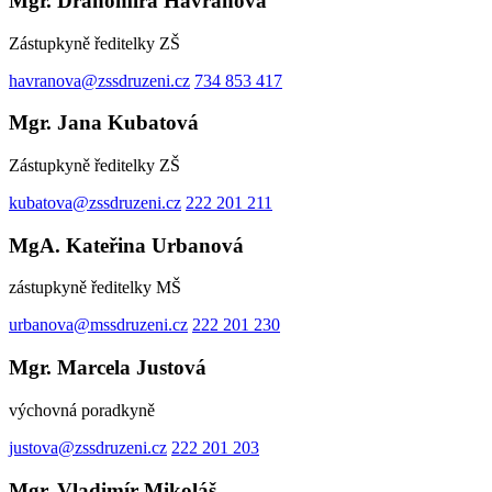
Mgr. Drahomíra Havranová
Zástupkyně ředitelky ZŠ
havranova@zssdruzeni.cz
734 853 417
Mgr. Jana Kubatová
Zástupkyně ředitelky ZŠ
kubatova@zssdruzeni.cz
222 201 211
MgA. Kateřina Urbanová
zástupkyně ředitelky MŠ
urbanova@mssdruzeni.cz
222 201 230
Mgr. Marcela Justová
výchovná poradkyně
justova@zssdruzeni.cz
222 201 203
Mgr. Vladimír Mikoláš