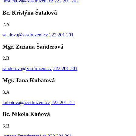
hostickova@zssdruzeni.cz
222 201 202
Bc. Kristýna Šatalová
2.A
satalova@zssdruzeni.cz
222 201 201
Mgr. Zuzana Šanderová
2.B
sanderova@zssdruzeni.cz
222 201 201
Mgr. Jana Kubatová
3.A
kubatova@zssdruzeni.cz
222 201 211
Bc. Nikola Káňová
3.B