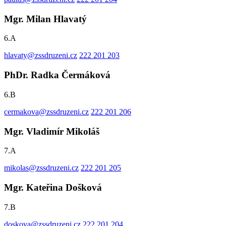
Mgr. Milan Hlavatý
6.A
hlavaty@zssdruzeni.cz
222 201 203
PhDr. Radka Čermáková
6.B
cermakova@zssdruzeni.cz
222 201 206
Mgr. Vladimír Mikoláš
7.A
mikolas@zssdruzeni.cz
222 201 205
Mgr. Kateřina Došková
7.B
doskova@zssdruzeni.cz
222 201 204