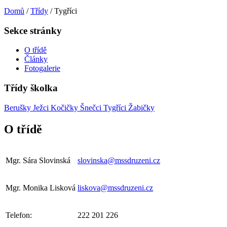
Domů
/
Třídy
/
Tygříci
Sekce stránky
O třídě
Články
Fotogalerie
Třídy školka
Berušky
Ježci
Kočičky
Šnečci
Tygříci
Žabičky
O třídě
Mgr. Sára Slovinská
slovinska@mssdruzeni.cz
Mgr. Monika Lisková
liskova@mssdruzeni.cz
Telefon:
222 201 226