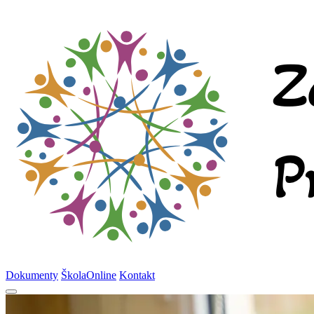
Dokumenty
ŠkolaOnline
Kontakt