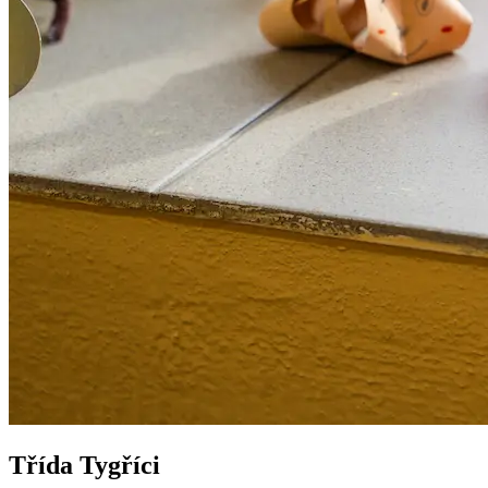
Třída Tygříci