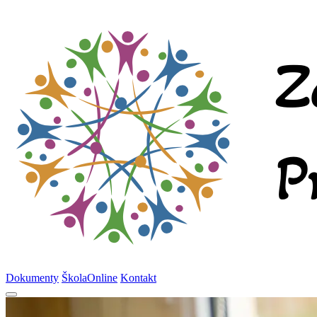
Dokumenty
ŠkolaOnline
Kontakt