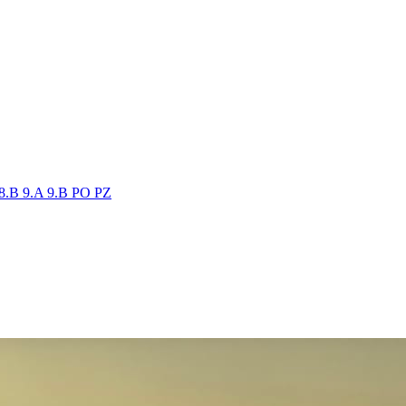
8.B
9.A
9.B
PO
PZ