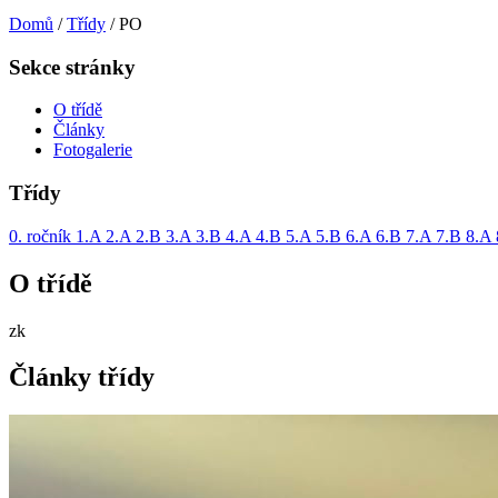
Domů
/
Třídy
/
PO
Sekce stránky
O třídě
Články
Fotogalerie
Třídy
0. ročník
1.A
2.A
2.B
3.A
3.B
4.A
4.B
5.A
5.B
6.A
6.B
7.A
7.B
8.A
O třídě
zk
Články třídy