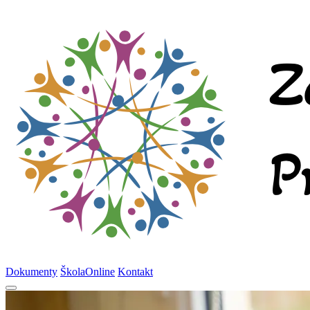
Dokumenty
ŠkolaOnline
Kontakt