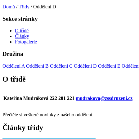
Domů
/
Třídy
/
Oddělení D
Sekce stránky
O třídě
Články
Fotogalerie
Družina
Oddělení A
Oddělení B
Oddělení C
Oddělení D
Oddělení E
Oddělen
O třídě
Kateřina Mudráková
222 201 221
mudrakova
@zssdruzeni.cz
Přečtěte si veškeré novinky z našeho oddělení.
Články třídy