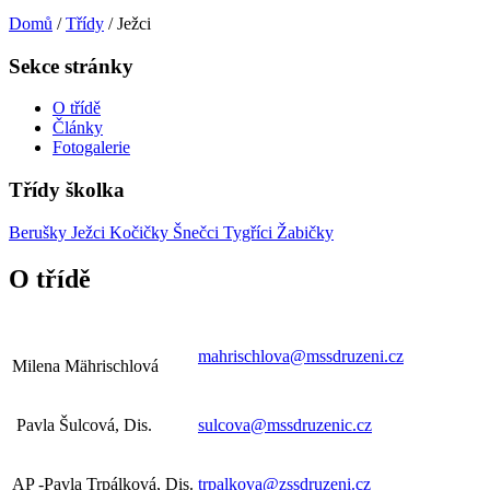
Domů
/
Třídy
/
Ježci
Sekce stránky
O třídě
Články
Fotogalerie
Třídy školka
Berušky
Ježci
Kočičky
Šnečci
Tygříci
Žabičky
O třídě
mahrischlova@mssdruzeni.cz
Milena Mährischlová
Pavla Šulcová, Dis.
sulcova@mssdruzenic.cz
AP -Pavla Trpálková, Dis.
trpalkova@zssdruzeni.cz