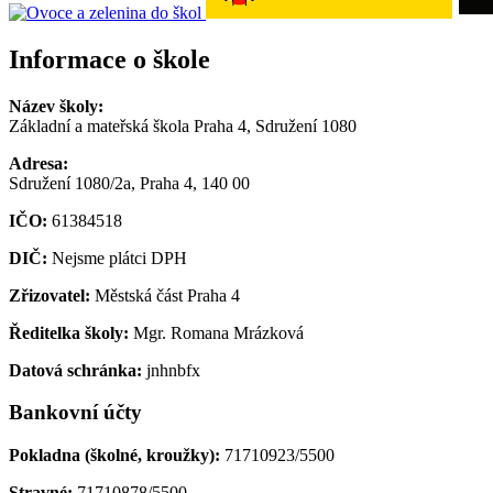
Informace o škole
Název školy:
Základní a mateřská škola Praha 4, Sdružení 1080
Adresa:
Sdružení 1080/2a, Praha 4, 140 00
IČO:
61384518
DIČ:
Nejsme plátci DPH
Zřizovatel:
Městská část Praha 4
Ředitelka školy:
Mgr. Romana Mrázková
Datová schránka:
jnhnbfx
Bankovní účty
Pokladna (školné, kroužky):
71710923/5500
Stravné:
71710878/5500