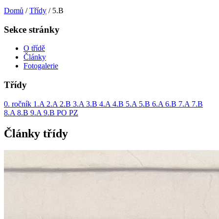
Domů
/
Třídy
/
5.B
Sekce stránky
O třídě
Články
Fotogalerie
Třídy
0. ročník
1.A
2.A
2.B
3.A
3.B
4.A
4.B
5.A
5.B
6.A
6.B
7.A
7.B
8.A
8.B
9.A
9.B
PO
PZ
Články třídy