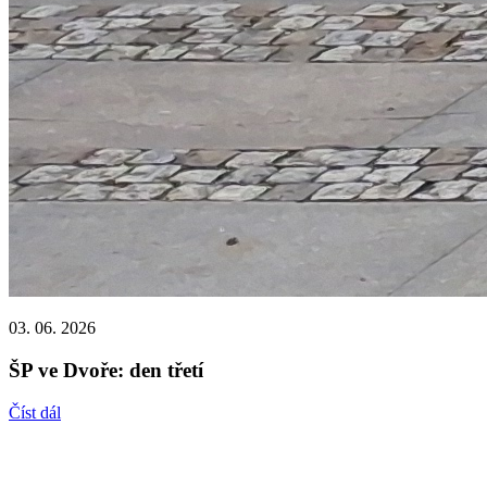
03. 06. 2026
ŠP ve Dvoře: den třetí
Číst dál