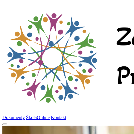
Dokumenty
ŠkolaOnline
Kontakt