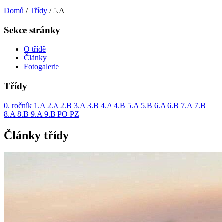
Domů
/
Třídy
/
5.A
Sekce stránky
O třídě
Články
Fotogalerie
Třídy
0. ročník
1.A
2.A
2.B
3.A
3.B
4.A
4.B
5.A
5.B
6.A
6.B
7.A
7.B
8.A
8.B
9.A
9.B
PO
PZ
Články třídy