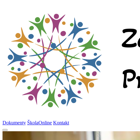
Dokumenty
ŠkolaOnline
Kontakt