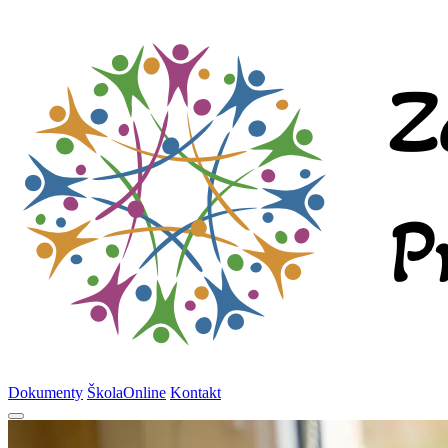
Dokumenty
ŠkolaOnline
Kontakt