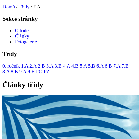
Domů
/
Třídy
/
7.A
Sekce stránky
O třídě
Články
Fotogalerie
Třídy
0. ročník
1.A
2.A
2.B
3.A
3.B
4.A
4.B
5.A
5.B
6.A
6.B
7.A
7.B
8.A
8.B
9.A
9.B
PO
PZ
Články třídy