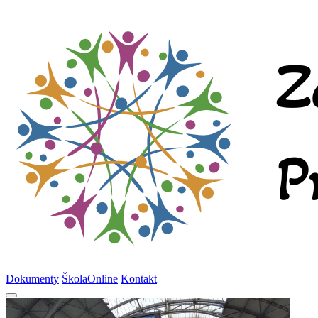
Dokumenty
ŠkolaOnline
Kontakt