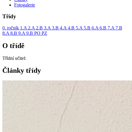
Fotogalerie
Třídy
0. ročník
1.A
2.A
2.B
3.A
3.B
4.A
4.B
5.A
5.B
6.A
6.B
7.A
7.B
8.A
8.B
9.A
9.B
PO
PZ
O třídě
Třídní učitel:
Články třídy