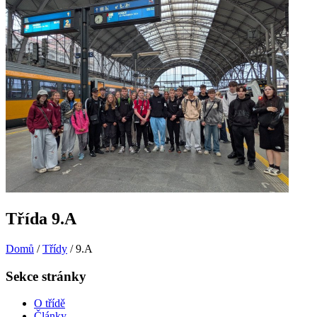
Třída 9.A
Domů
/
Třídy
/
9.A
Sekce stránky
O třídě
Články